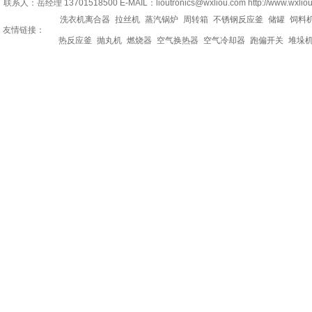
联系人：岳经理 13701518500 E-MAIL：lioutronics@wxliou.com http://www.wxlio
洗衣机离合器
拉丝机
蒸汽锅炉
周转箱
不锈钢反应釜
储罐
饲料
友情链接：
热反应釜
抛丸机
燃烧器
空气换热器
空气冷却器
跑偏开关
堆垛