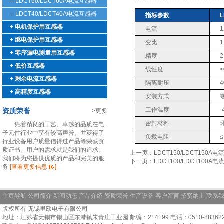
-- LDCT60/LDCT60A电流互感器
-- LDCT40/LDCT40A电流互感器
指标参数
L
+ 电机保护用互感器
电流
1
+ 继电保护用互感器
变比
1
+ 零序漏电测量用互感器
精度
2
+ 低价互感器
线性度
<
+ 剩余电流互感器
隔离耐压
4
+ 高精度互感器
安装方式
工作温度
-
资质荣誉
>更多
密封材料
凭着精良的工艺、卓越的品质在电
子元件行业中享有较高声誉。并获得了
负载电阻
≤
行业设备用户质量信得过产品等荣获资
质证书。用户的需求就是我们的追求。
上一页：LDCT150/LDCT150A
我们将为您提供优质的产品和完美的服
下一页：LDCT100/LDCT100A
务
[查看更多信息
]
主页导航
公司简介
新闻动态
产品介绍
资质荣誉
生产设备
客户留言
招贤纳士
联系
版权所有 无锡里欧电子有限公司
地址：江苏省无锡市锡山区东港镇朱青庄工业园 邮编：214199 电话：0510-88362228 