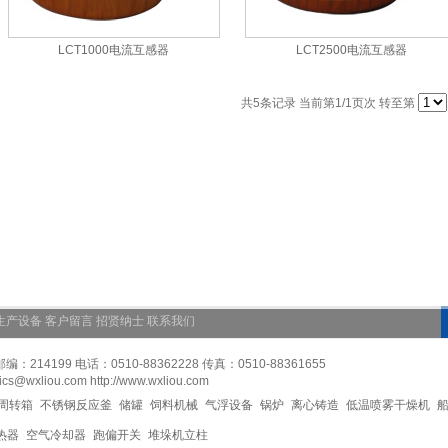
LCT1000电流互感器
LCT2500电流互感器
共
5
条记录 当前第
1
/1页次 转至第
生产设备
客户留言
招贤纳士
联系我们
199 电话：0510-88362228 传真：0510-88361655
wxliou.com http://www.wxliou.com
周转箱
不锈钢反应釜
储罐
饲料机械
气浮设备
锅炉
离心铸造
低温喷雾干燥机
热器
空气冷却器
跑偏开关
堆垛机立柱