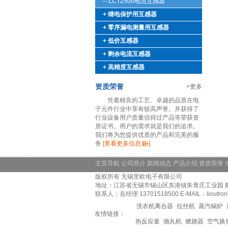
-- LCT2500电流互感器
+ 继电保护用互感器
+ 零序漏电测量用互感器
+ 低价互感器
+ 剩余电流互感器
+ 高精度互感器
资质荣誉
>更多
凭着精良的工艺、卓越的品质在电
子元件行业中享有较高声誉。并获得了
行业设备用户质量信得过产品等荣获资
质证书。用户的需求就是我们的追求。
我们将为您提供优质的产品和完美的服
务
[查看更多信息
]
主页导航
公司简介
新闻动态
产品介绍
资质荣誉
版权所有 无锡里欧电子有限公司
地址：江苏省无锡市锡山区东港镇朱青庄工业园 邮编：214
联系人：岳经理 13701518500 E-MAIL：lioutronics@
洗衣机离合器
拉丝机
蒸汽锅炉
友情链接：
热反应釜
抛丸机
燃烧器
空气换