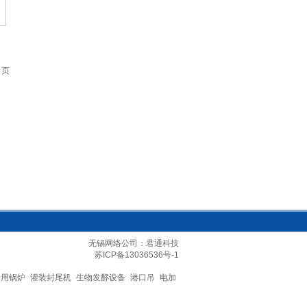
页
无锡网络公司
：君通科技
苏ICP备13036536号-1
船用锅炉
灌装封尾机
生物发酵设备
港口吊
电加