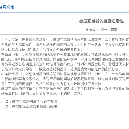
新闻动态
微型互感器的温度适用性
发布者： 点击：555
在电力监测、设备供电等场景中，微型互感器常面临不同温度环境，其温度适用性直
型化的电力感知元件，微型互感器内部结构紧凑，元件间配合紧密，温度变化易对其
响，因此温度适用性成为评估其应用价值的重要指标。
在高温环境下，微型互感器的绝缘材料可能出现性能衰减，导致绝缘效果下降，甚至
圈电阻，影响感应信号的准确性。而在低温环境中，部分元件的物理特性会发生改变
可能导致设备启动困难或运行时信号传输不稳定。针对不同温度场景，需通过优化材
仍能保持稳定的导线——以及改进结构设计，减少温度对内部元件的直接影响。
在实际应用中，微型互感器的温度适用性需与使用场景匹配。例如，在户外智能电网
在新能源汽车电控系统内，需适应发动机周边的局部高温环境。通过前期对温度适应
条件下保持稳定运行，为相关设备的电力监测与控制提供可靠支持。
微型互感器的温度适用性不仅影响自身性能发挥，更关联到整个电力系统或设备的稳
步拓展其应用范围，满足更多复杂环境下的使用需求。
上一页：微型互感器的清洁与保养方法
下一页：微型电流互感器的特性与应用